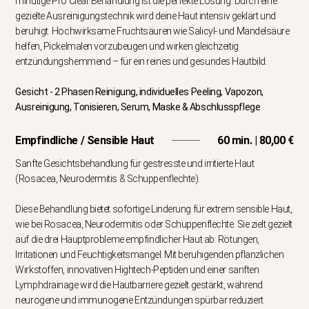
minütige Pro Clear Behandlung ist die perfekte Lösung. Durch eine
gezielte Ausreinigungstechnik wird deine Haut intensiv geklärt und
beruhigt. Hochwirksame Fruchtsäuren wie Salicyl- und Mandelsäure
helfen, Pickelmalen vorzubeugen und wirken gleichzeitig
entzündungshemmend – für ein reines und gesundes Hautbild.
Gesicht - 2 Phasen Reinigung, individuelles Peeling, Vapozon,
Ausreinigung, Tonisieren, Serum, Maske & Abschlusspflege
Empfindliche / Sensible Haut
60 min. | 80,00 €
Sanfte Gesichtsbehandlung für gestresste und irritierte Haut
(Rosacea, Neurodermitis & Schuppenflechte).
Diese Behandlung bietet sofortige Linderung für extrem sensible Haut,
wie bei Rosacea, Neurodermitis oder Schuppenflechte. Sie zielt gezielt
auf die drei Hauptprobleme empfindlicher Haut ab: Rötungen,
Irritationen und Feuchtigkeitsmangel. Mit beruhigenden pflanzlichen
Wirkstoffen, innovativen Hightech-Peptiden und einer sanften
Lymphdrainage wird die Hautbarriere gezielt gestärkt, während
neurogene und immunogene Entzündungen spürbar reduziert