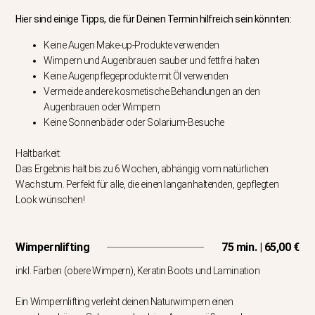
Hier sind einige Tipps, die für Deinen Termin hilfreich sein könnten:
Keine Augen Make-up-Produkte verwenden
Wimpern und Augenbrauen sauber und fettfrei halten
Keine Augenpflegeprodukte mit Öl verwenden
Vermeide andere kosmetische Behandlungen an den
Augenbrauen oder Wimpern
Keine Sonnenbäder oder Solarium-Besuche
Haltbarkeit:
Das Ergebnis hält bis zu 6 Wochen, abhängig vom natürlichen
Wachstum. Perfekt für alle, die einen langanhaltenden, gepflegten
Look wünschen!
Wimpernlifting
75 min. | 65,00 €
inkl. Färben (obere Wimpern), Keratin Boots und Lamination
Ein Wimpernlifting verleiht deinen Naturwimpern einen