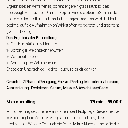
Ergebnisse: ein verfeinertes, porentief gereinigtes Hautbild, das
überzeugt. Mit präzisen Diamantköpfen wird die oberste Schicht der
Epidermis kontrolliert und sanft abgetragen. Dadurch wird die Haut
optimal auf die Aufnahme von Wirkstoffen vorbereitet und erscheint
glatt und seidig.
Das Ergebnis der Behandlung:
✨ Ein ebenmäßigeres Hautbild
✨ Sofortiger Weichzeichner-Effekt
✨ Verfeinerte Poren
✨ Anregung der Zellerneuerung
Erlebe den Unterschied – deine Haut wird es dir danken!
Gesicht - 2 Phasen Reinigung, Enzym Peeling, Microdermabrasion,
Ausreinigung, Tonisieren, Serum, Maske & Abschlusspflege
Microneedling
75 min. | 95,00 €
Microneedling setzt neue Maßstäbe in der Hautpflege. Diese effektive
Methode regt die Zellerneuerung an und ermöglicht es, dass
hochwertige Wirkstoffe durch die feinen Mikro-Nadelstiche tief in die