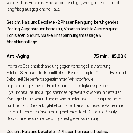
werden. Das Ergebnis: Eine sofort beruhigte, weniger gerötete und
langfristig ausgeglichene Haut.
Gesicht, Hals und Dekolleté - 2 Phasen Reinigung, beruhigendes
Peeling, Augenbrauen Korrektur, Vapozon, leichte Ausreinigung,
Tonisieren, Serum, Maske, Entspannungsmassage &
Abschlusspflege
Anti-Aging
75 min. | 85,00 €
Intensive Gesichtsbehandlung gegen vorzeitige Hautalterung.
Erleben Sie unsere fortschrittlichste Behandlung für Gesicht, Hals und
Dekolleté! Die perfekt abgestimmten Wirkstoffe wie
pigmentausgleichende Fruchtsäuren, feuchtigkeitsspendende
Hyaluronsäure und aufpolsterndes Apfelextrakt wirken in perfekter
Synergie. Diese Behandlung ist wie ein intensives Fitnessprogramm
für Ihre Haut: Sie stärkt, glättet und strafft anspruchsvolle Partien und
verleiht Ihnen einen frischen, jugendlichen Teint. Der ideale Beauty-
Boost für eine strahlende und gefestigte Ausstrahlung!
Gesicht, Hals und Dekolleté - 2 Phasen Reinigung, Peeling,