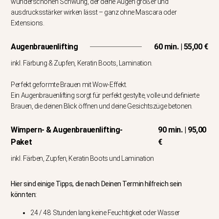
wunderschönen Schwung, der deine Augen größer und
ausdrucksstärker wirken lässt – ganz ohne Mascara oder
Extensions.
Augenbrauenlifting
60 min. | 55,00 €
inkl. Färbung & Zupfen, Keratin Boots, Lamination.
Perfekt geformte Brauen mit Wow-Effekt.
Ein Augenbrauenlifting sorgt für perfekt gestylte, volle und definierte
Brauen, die deinen Blick öffnen und deine Gesichtszüge betonen.
Wimpern- & Augenbrauenlifting-
90 min. | 95,00
Paket
€
inkl. Färben, Zupfen, Keratin Boots und Lamination
Hier sind einige Tipps, die nach Deinen Termin hilfreich sein
könnten:
24 / 48 Stunden lang keine Feuchtigkeit oder Wasser