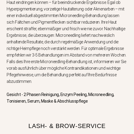
Haut eindringen können – für beeindruckende Ergebnisse. Egal ob
Hyperpigmentierung, vorzeitige Hautalterung oder Aknenarben – mit
einer individuell abgestimmten Microneedling-Behandlung lassen
sich Fältchen und Pigmentflecken sichtbar reduzieren. Ihre Haut
erscheint straffer, ebenmäßiger und frisch wie nie zuvor. Nachhaltige
Ergebnisse, die überzeugen: Microneedling liefert nachweislich
anhaltende Resultate, die durch regelmäßige Anwendung und die
richtige Heimpflege noch verstärkt werden. Für optimale Ergebnisse
empfehlen wir 3-5 Behandlungen im Abstand von mehreren Wochen.
Falls dies Ihre erste Microneedling-Behandlung ist, informieren wir Sie
vorab ausführlich über mögliche Kontraindikationen und wichtige
Pflegehinweise, um die Behandlung perfekt auf Ihre Bedürfnisse
abzustimmen.
Gesicht - 2 Phasen Reinigung, Enzym Peeling, Microneedling,
Tonisieren, Serum, Maske & Abschlusspflege
LASH- & BROW-SERVICE